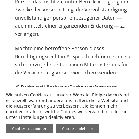
Person das Recht zu, unter Berücksichtigung der
Zwecke der Verarbeitung, die Vervollständigung
unvollständiger personenbezogener Daten —
auch mittels einer ergänzenden Erklärung — zu
verlangen.
Möchte eine betroffene Person dieses
Berichtigungsrecht in Anspruch nehmen, kann sie
sich hierzu jederzeit an einen Mitarbeiter des für
die Verarbeitung Verantwortlichen wenden.
d) Recht auf Löschung (Recht auf Vergessen
werden)
Wir nutzen Cookies auf unserer Website. Einige davon sind
essenziell, während andere uns helfen, diese Website und
Jede von der Verarbeitung personenbezogener
die Nutzererfahrung zu verbessern. Sie können mehr
Daten betroffene Person hat das vom
darüber erfahren, welche Cookies wir verwenden, oder sie
unter
Einstellungen
deaktivieren.
Europäischen Richtlinien- und Verordnungsgeber
gewährte Recht, von dem Verantwortlichen zu
Cookies akzeptieren
Cookies ablehnen
verlangen, dass die sie betreffenden